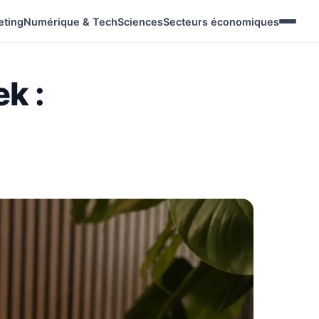
eting
Numérique & Tech
Sciences
Secteurs économiques
k :