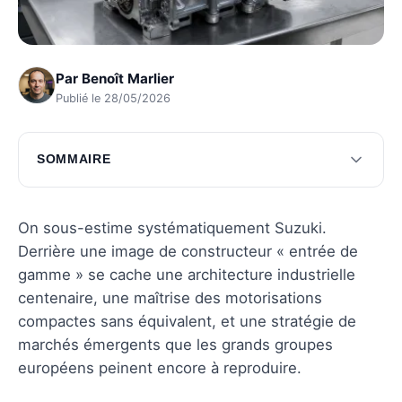
Par
Benoît Marlier
Publié le 28/05/2026
SOMMAIRE
Suzuki et ses technologies révolutionnaires
L'impact de Suzuki sur l'industrie automobile
On sous-estime systématiquement Suzuki.
Derrière une image de constructeur « entrée de
Questions fréquentes
gamme » se cache une architecture industrielle
centenaire, une maîtrise des motorisations
compactes sans équivalent, et une stratégie de
marchés émergents que les grands groupes
européens peinent encore à reproduire.