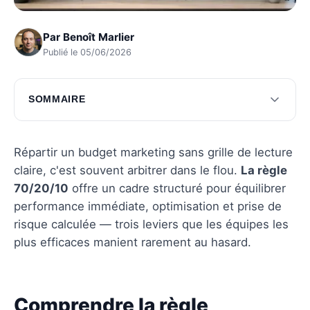
Par
Benoît Marlier
Publié le 05/06/2026
SOMMAIRE
Comprendre la règle 70/20/10
Applications pratiques de la règle
Répartir un budget marketing sans grille de lecture
claire, c'est souvent arbitrer dans le flou.
La règle
Mise en œuvre de la règle en entreprise
70/20/10
offre un cadre structuré pour équilibrer
Avantages et limites de la règle
performance immédiate, optimisation et prise de
risque calculée — trois leviers que les équipes les
Questions fréquentes
plus efficaces manient rarement au hasard.
Comprendre la règle